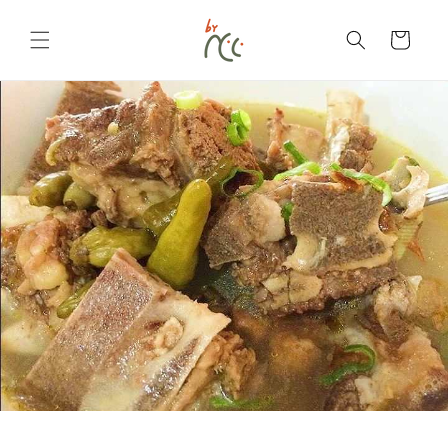
Langsung
ke
konten
Keranjang