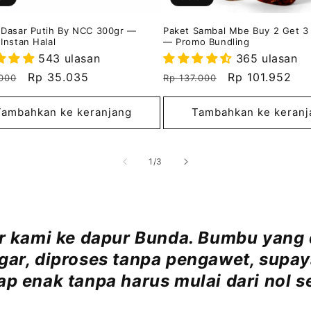
Dasar Putih By NCC 300gr —
Paket Sambal Mbe Buy 2 Get 3
Instan Halal
— Promo Bundling
543 ulasan
365 ulasan
a
Harga
Rp 35.035
Harga
Harga
Rp 101.952
000
Rp 137.000
er
obral
reguler
obral
Tambahkan ke keranjang
Tambahkan ke keranj
dari
1
/
3
r kami ke dapur Bunda. Bumbu yang 
gar, diproses tanpa pengawet, supa
ap enak tanpa harus mulai dari nol se