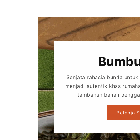
a
n
S
a
Bumbu
m
Senjata rahasia bunda untu
menjadi autentik khas rumah
b
tambahan bahan pengga
a
Belanja 
l