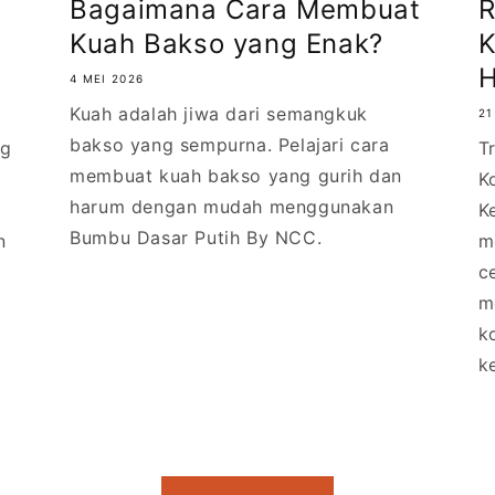
Bagaimana Cara Membuat
R
Kuah Bakso yang Enak?
K
H
4 MEI 2026
Kuah adalah jiwa dari semangkuk
21
bakso yang sempurna. Pelajari cara
ng
T
membuat kuah bakso yang gurih dan
K
harum dengan mudah menggunakan
K
Bumbu Dasar Putih By NCC.
n
m
c
m
k
ke