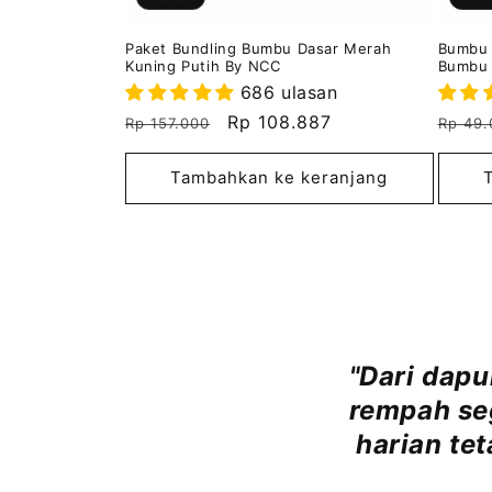
s
Paket Bundling Bumbu Dasar Merah
Bumbu 
Kuning Putih By NCC
Bumbu 
a
686 ulasan
Harga
Harga
Rp 108.887
Harg
Rp 157.000
Rp 49.
k
reguler
obral
regul
Tambahkan ke keranjang
a
n
R
u
"Dari dapu
rempah se
m
harian tet
a