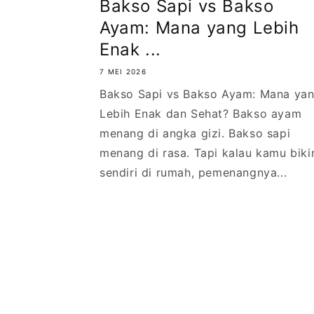
Bakso Sapi vs Bakso
produk
Ayam: Mana yang Lebih
dibuat
Enak ...
tanpa
7 MEI 2026
pengawet,
Bakso Sapi vs Bakso Ayam: Mana ya
bersertifikat
Lebih Enak dan Sehat? Bakso ayam
halal,
menang di angka gizi. Bakso sapi
dan
menang di rasa. Tapi kalau kamu biki
bisa
sendiri di rumah, pemenangnya...
dikirim
ke
seluruh
Indonesia.