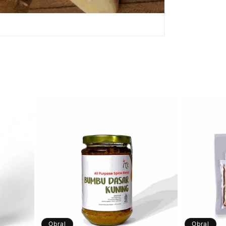
Obral
Obral