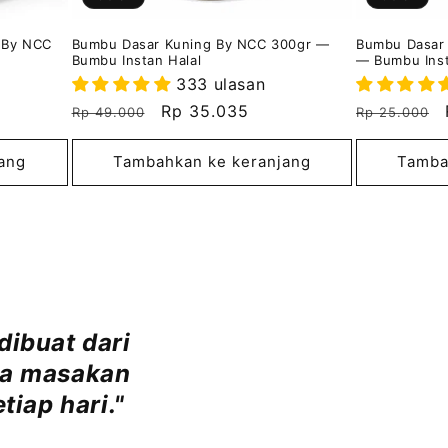
 By NCC
Bumbu Dasar Kuning By NCC 300gr —
Bumbu Dasar 
Bumbu Instan Halal
— Bumbu Inst
333 ulasan
Harga
Harga
Rp 35.035
Harga
Rp 49.000
Rp 25.000
reguler
obral
reguler
ang
Tambahkan ke keranjang
Tamba
dibuat dari
ya masakan
tiap hari."