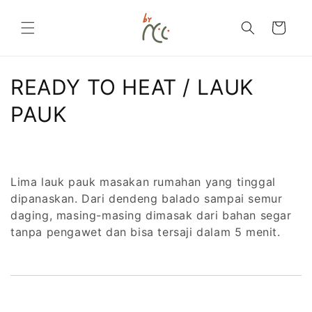
Langsung
ke
konten
Keranjang
K
READY TO HEAT / LAUK
o
PAUK
l
e
Lima lauk pauk masakan rumahan yang tinggal
k
dipanaskan. Dari dendeng balado sampai semur
daging, masing-masing dimasak dari bahan segar
s
tanpa pengawet dan bisa tersaji dalam 5 menit.
i
: