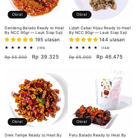
Obral
Obral
Dendeng Balado Ready to Heat
Lidah Cabai Hijau Ready to Heat
By NCC 90gr — Lauk Siap Saji
By NCC 90gr — Lauk Siap Saji
195 ulasan
144 ulasan
195
144
(195)
(144)
ulasan
ulasan
Harga
Harga
Rp 39.325
Harga
Harga
Rp 46.475
keseluruhan
keseluruhan
Rp 55.000
Rp 65.000
reguler
obral
reguler
obral
Obral
Obral
Orek Tempe Ready to Heat By
Paru Balado Ready to Heat By