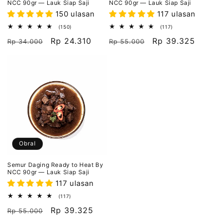
NCC 90gr — Lauk Siap Saji
NCC 90gr — Lauk Siap Saji
150 ulasan
117 ulasan
150
117
(150)
(117)
ulasan
ulasan
Harga
Harga
Rp 24.310
Harga
Harga
Rp 39.325
keseluruhan
keseluruhan
Rp 34.000
Rp 55.000
reguler
obral
reguler
obral
Obral
Semur Daging Ready to Heat By
NCC 90gr — Lauk Siap Saji
117 ulasan
117
(117)
ulasan
Harga
Harga
Rp 39.325
keseluruhan
Rp 55.000