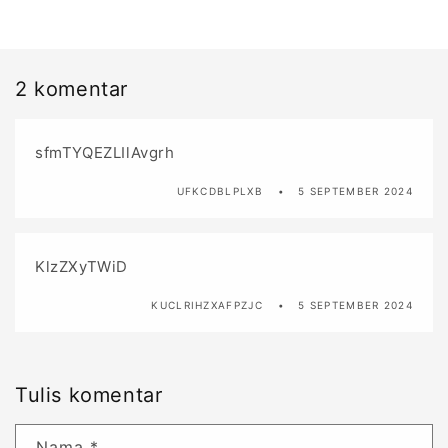
2 komentar
sfmTYQEZLIlAvgrh
UFKCDBLPLXB
5 SEPTEMBER 2024
KlzZXyTWiD
KUCLRIHZXAFPZJC
5 SEPTEMBER 2024
Tulis komentar
Nama
*