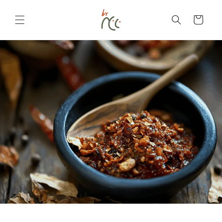
Langsung
ke
konten
Keranjang