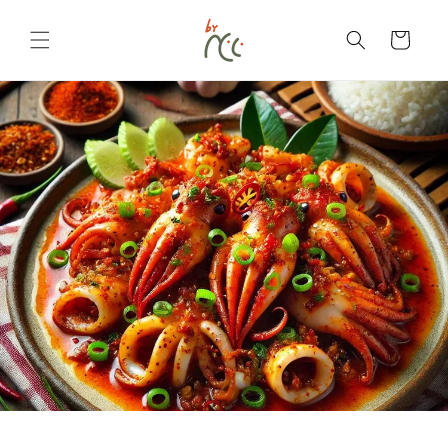
Langsung
ke
konten
Keranjang