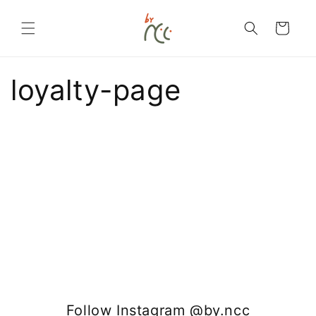
Langsung
ke
konten
Keranjang
loyalty-page
Follow Instagram @by.ncc