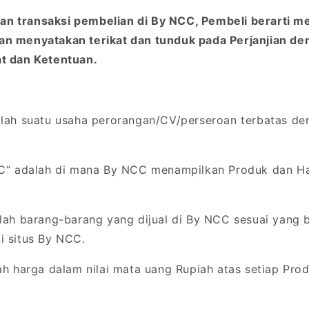
n transaksi pembelian di By NCC, Pembeli berarti me
an menyatakan terikat dan tunduk pada Perjanjian d
at dan Ketentuan.
lah suatu usaha perorangan/CV/perseroan terbatas d
.
C” adalah di mana By NCC menampilkan Produk dan Har
lah barang-barang yang dijual di By NCC sesuai yang 
i situs By NCC.
h harga dalam nilai mata uang Rupiah atas setiap Prod