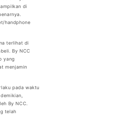
tampilkan di
benarnya.
let/handphone
 terlihat di
beli. By NCC
o yang
pat menjamin
rlaku pada waktu
 demikian,
oleh By NCC.
g telah