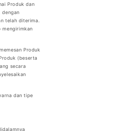
nai Produk dan
k dengan
 telah diterima.
b mengirimkan
k memesan Produk
 Produk (beserta
yang secara
nyelesaikan
warna dan tipe
didalamnya