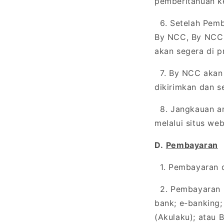
pemberitahuan k
6. Setelah Pemb
By NCC, By NCC 
akan segera di p
7. By NCC akan 
dikirimkan dan s
8. Jangkauan ar
melalui situs web
D.
Pembayaran
1. Pembayaran d
2. Pembayaran Pe
bank; e-banking;
(Akulaku); atau 