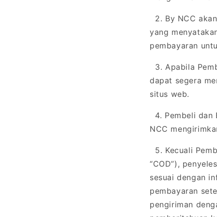
2. By NCC akan 
yang menyatakan 
pembayaran untu
3. Apabila Pemb
dapat segera men
situs web.
4. Pembeli dan 
NCC mengirimkan
5. Kecuali Pemb
“COD”), penyele
sesuai dengan in
pembayaran setel
pengiriman deng