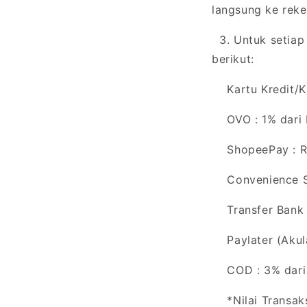
langsung ke reke
3. Untuk setiap 
berikut:
Kartu Kredit/Kar
OVO : 1% dari N
ShopeePay : R
Convenience Sto
Transfer Bank (
Paylater (Akulak
COD : 3% dari N
*Nilai Transaks