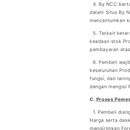
4. By NCC berta
dalam Situs By N
mencantumkan ke
5. Terkait kete
keadaan stok Pr
pembayaran atas
6. Pembeli waji
keseluruhan Prod
fungsi, dan lai
dengan mengisi 
C.
Proses Peme
1. Pembeli dian
Harga serta des
mengirimkan For