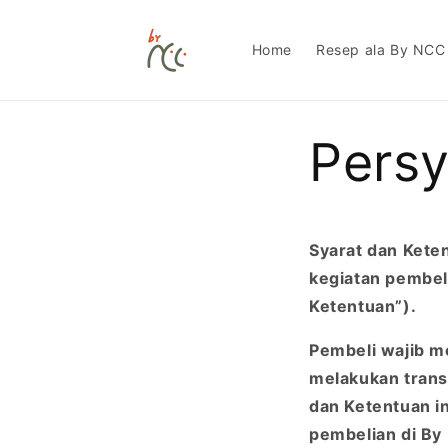
Langsung
ke
konten
Home
Resep ala By NCC
Persy
Syarat dan Kete
kegiatan pembel
Ketentuan”).
Pembeli wajib m
melakukan transa
dan Ketentuan in
pembelian di By