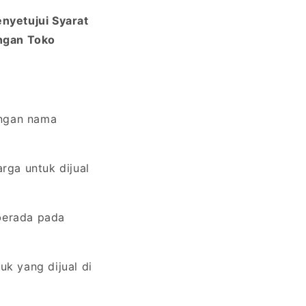
nyetujui Syarat
engan Toko
engan nama
ga untuk dijual
berada pada
uk yang dijual di