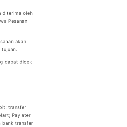
diterima oleh
hwa Pesanan
esanan akan
 tujuan.
g dapat dicek
it; transfer
art; Paylater
 bank transfer