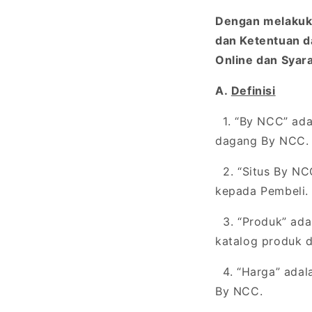
Dengan melakuka
dan Ketentuan d
Online dan Syar
A.
Definisi
1. “By NCC” ada
dagang By NCC
2. “Situs By NC
kepada Pembeli.
3. “Produk” ada
katalog produk d
4. “Harga” adala
By NCC.