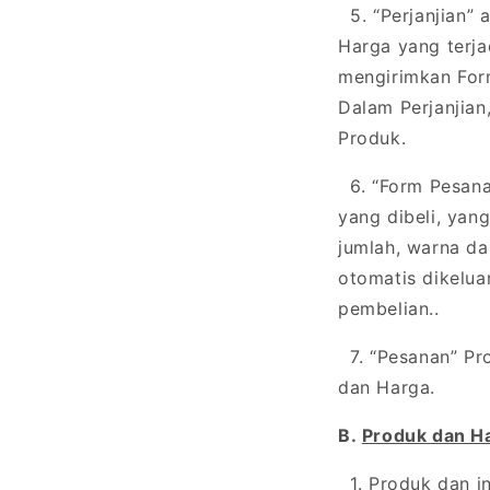
5. “Perjanjian”
Harga yang terj
mengirimkan For
Dalam Perjanjia
Produk.
6. “Form Pesanan
yang dibeli, yan
jumlah, warna d
otomatis dikelua
pembelian..
7. “Pesanan” Pro
dan Harga.
B.
Produk dan H
1. Produk dan in