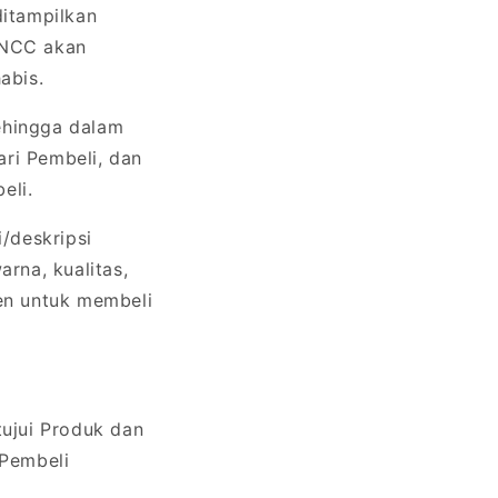
itampilkan
y NCC akan
abis.
ehingga dalam
ri Pembeli, dan
eli.
/deskripsi
rna, kualitas,
en untuk membeli
ujui Produk dan
 Pembeli