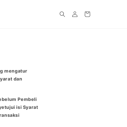
Login
Keranjang
ng mengatur
yarat dan
sebelum Pembeli
tujui isi Syarat
ransaksi